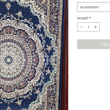
Auswählen
Anzahl
*
Händ
Lieferung und Vers
Lieferzeit: 3-5 Werktag
Versand als Paket
Dieser Artikel wird als
Die Versandkoste
Die Lieferung ist fü
Warenkorbs ist auc
Lieferung im Pak
Deine Bestellung w
Wunschadresse geli