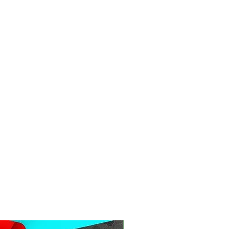
sse übereinstimmen. Wenn du also
ause bist, kannst du es auch an
er an deinen Arbeitsplatz liefern
ustellung
cht zugestellt werden können - kein
om Paketdienstleister oft bei einem
n oder zur erneuten Zustellung
n. Du findest dann eine
chrichtigungskarte im Briefkasten.
dem Zusteller auch einen Lieferort
 Termin vereinbaren.
um Lieferumfang
e beschrieben geliefert. Weitere
tände auf den Produktbildern sind
ang enthalten.
Kashan