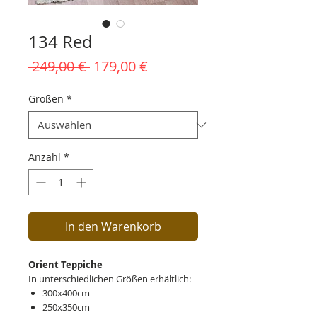
134 Red
Standardpreis
Sale-
 249,00 € 
179,00 €
Preis
Größen
*
Anzahl
*
In den Warenkorb
Orient Teppiche
In unterschiedlichen Größen erhältlich:
300x400cm
250x350cm