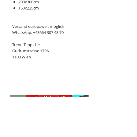
200x300cm
150x225cm
Versand europaweit möglich
WhatsApp: +43664 307 48 70
Trend Teppiche
Gudrunstrasse 179A
1100 Wien
Ähnliche Produkte
Neu
Kashan