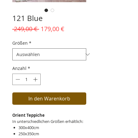
121 Blue
Standardpreis
Sale-
 249,00 € 
179,00 €
Preis
Größen
*
Anzahl
*
In den Warenkorb
Orient Teppiche
In unterschiedlichen Größen erhältlich:
300x400cm
250x350cm