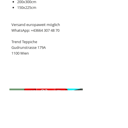
200x300cm
150x225cm
Versand europaweit möglich
WhatsApp: +43664 307 48 70
Trend Teppiche
Gudrunstrasse 179A
1100 Wien
Ähnliche Produkte
Neu
Kashan