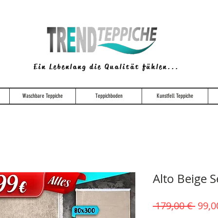
Ein Lebenlang die Qualität fühlen...
Waschbare Teppiche
Teppichboden
Kunstfell Teppiche
Alto Beige S
Stan
 179,00 € 
99,0