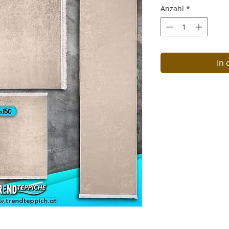
Anzahl
*
In