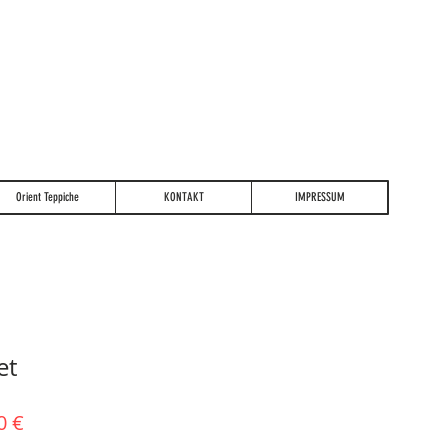
Orient Teppiche
KONTAKT
IMPRESSUM
et
dardpreis
Sale-
0 €
Preis