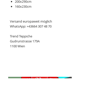
200x290cm
160x230cm
Versand europaweit möglich
WhatsApp: +43664 307 48 70
Trend Teppiche
Gudrunstrasse 179A
1100 Wien
Ähnliche Produkte
Neu
Kashan