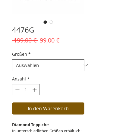
4476G
Standardpreis
Sale-
 199,00 € 
99,00 €
Preis
Größen
*
Anzahl
*
In den Warenkorb
Diamond Teppiche
In unterschiedlichen Größen erhältlich: