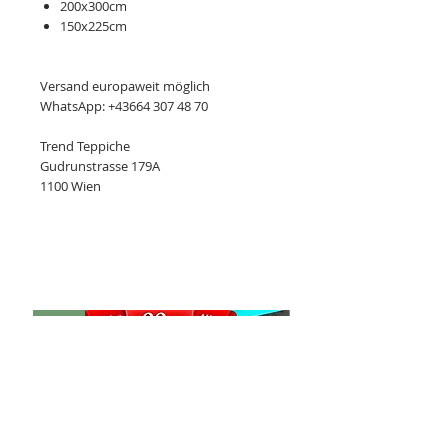
200x300cm
150x225cm
Versand europaweit möglich
WhatsApp: +43664 307 48 70
Trend Teppiche
Gudrunstrasse 179A
1100 Wien
Ähnliche Produkte
Neu
Kashan